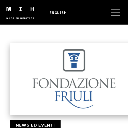
Salta al contenuto principale
ENGLISH
Briciole di pane
NEWS ED EVENTI