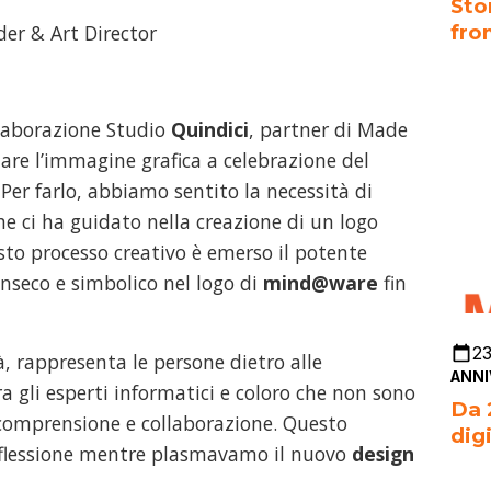
Sto
fro
er & Art Director
llaborazione Studio
Quindici
, partner di Made
zzare l’immagine grafica a celebrazione del
er farlo, abbiamo sentito la necessità di
e ci ha guidato nella creazione di un logo
uesto processo creativo è emerso il potente
nseco e simbolico nel logo di
mind@ware
fin
2
à, rappresenta le persone dietro alle
ANNI
 gli esperti informatici e coloro che non sono
Da 
 comprensione e collaborazione. Questo
dig
 riflessione mentre plasmavamo il nuovo
design