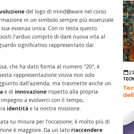
voluzione
del logo di mind@ware nel corso
ormazione in un simbolo sempre più essenziale
sua essenza unica. Con in testa questo
posti l'arduo compito di dare nuova vita al
guardo significativo rappresentato dai
ssa, che ha dato forma al numero "20", è
2
uesta rappresentazione visiva non solo
TECN
ggiunto dall'azienda, ma trasmette anche un
Tec
ia
e di
innovazione
rispetto alla propria
del
o impegno a evolverci con il tempo,
tra
identità
e la nostra missione.
ata su misura per l’occasione, è molto più di
zione è maggiore. Da un lato
riaccendere