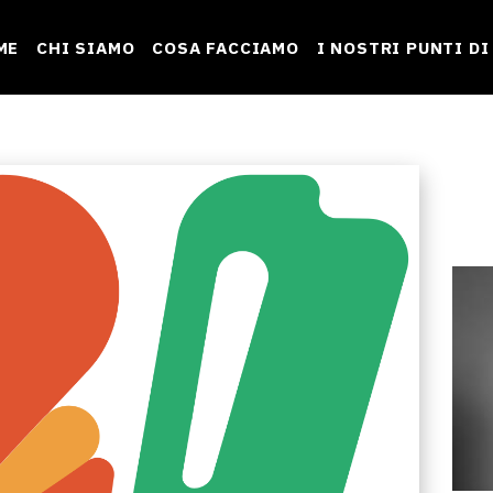
igazione principale
ME
CHI SIAMO
COSA FACCIAMO
I NOSTRI PUNTI DI