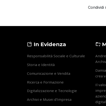
In Evidenza
M
Responsabilità Sociale e Culturale
Andrea
Archiv
Storia e Identità
Damia
Comunicazione e Vendita
crea v
Ricerca e Formazione
Il val
impres
Digitalizzazione e Tecnologie
aziend
Archivi e Musei d'Impresa
digita