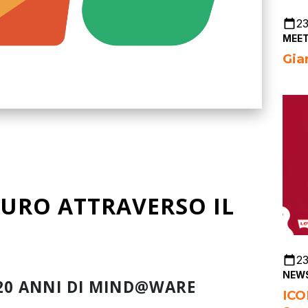
2
MEET
Gia
TURO ATTRAVERSO IL
2
NEWS
 20 ANNI DI MIND@WARE
ICO