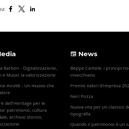
edia
News
 Barbon - Digitalizzazione,
Beppe Cantele: i principi n
i e Musei: la valorizzazione
invecchiano
no Airoldi - Un museo che
Premio Valori d'Impresa 20
alore
Neri Pozza
ore dell’Heritage per le
Nuova vita per un classico d
e: patrimonio, cultura
tipografia
ale, archivio storico,
lizzazione
Quando il patrimonio è un 