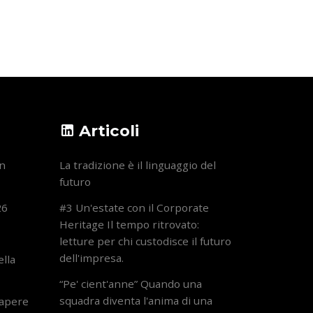
Articoli
on
La tradizione è il linguaggio del
futuro
26
#3 Un'estate con il Corporate
Heritage Il tempo ritrovato:
letture per chi custodisce il futuro
dell'impresa.
ella
“Pe' cient'anne” Quando una
squadra diventa l'anima di una
sapere